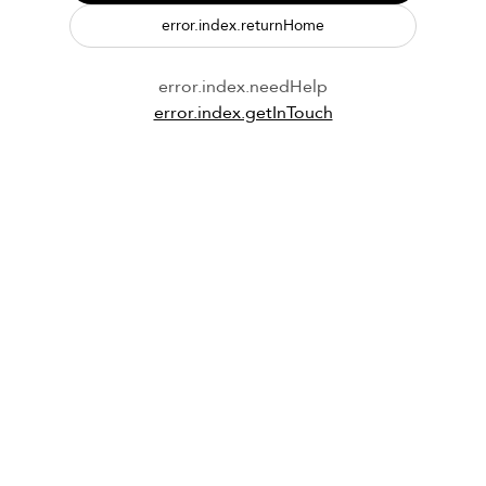
error.index.returnHome
error.index.needHelp
error.index.getInTouch