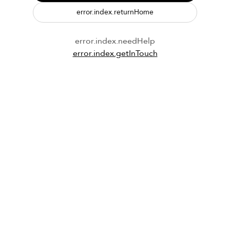
error.index.returnHome
error.index.needHelp
error.index.getInTouch