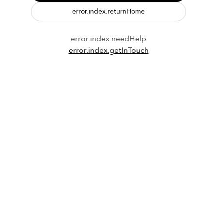
error.index.returnHome
error.index.needHelp
error.index.getInTouch